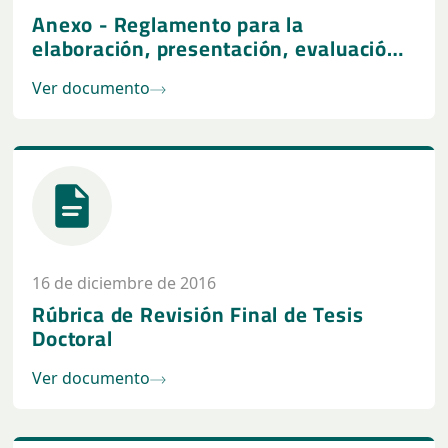
Anexo - Reglamento para la
elaboración, presentación, evaluación
y defensa de Tesis para los Doctorados
Ver documento
de la Universidad Columbia del
Paraguay
16 de diciembre de 2016
Rúbrica de Revisión Final de Tesis
Doctoral
Ver documento