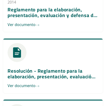
2014
Reglamento para la elaboración,
presentación, evaluación y defensa de
Tesis para las Maestrías de la
Ver documento
Universidad Columbia del Paraguay
Resolución - Reglamento para la
elaboración, presentación, evaluación
y defensa de Tesis para las Maestrías
Ver documento
de la Universidad Columbia del
Paraguay